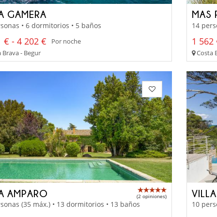
LA GAMERA
MAS 
sonas • 6 dormitorios • 5 baños
14 pers
 € - 4 202 €
1 562 
Por noche
 Brava - Begur
Costa B
LA AMPARO
VILL
(2 opiniones)
sonas (35 máx.) • 13 dormitorios • 13 baños
10 pers