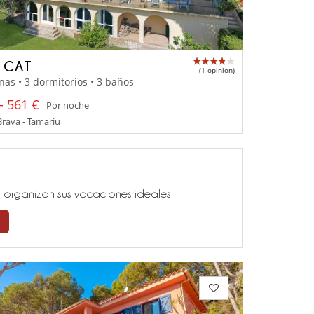
A CAT
(1 opinion)
nas • 3 dormitorios • 3 baños
- 561 €
Por noche
rava - Tamariu
ía, organizan sus vacaciones ideales