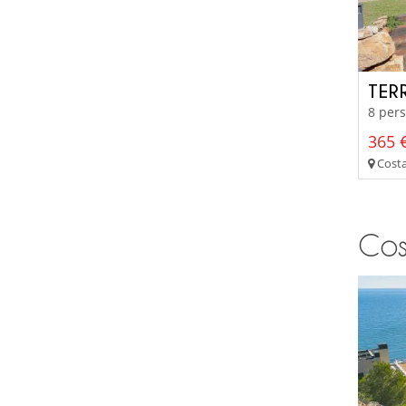
TER
8 pers
365 €
Costa
Cos