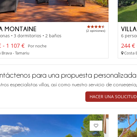
LA MONTAINE
VILL
(2 opiniones)
onas • 3 dormitorios • 2 baños
6 perso
 - 1 107 €
244 € 
Por noche
 Brava - Tamariu
Costa B
ntáctenos para una propuesta personalizada
tros especialistas villas, así como nuestro servicio de conserjer
HACER UNA SOLICITUD