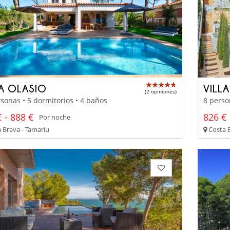
LA OLASIO
VILLA
(2 opiniones)
sonas • 5 dormitorios • 4 baños
8 perso
 - 888 €
826 € 
Por noche
 Brava - Tamariu
Costa B