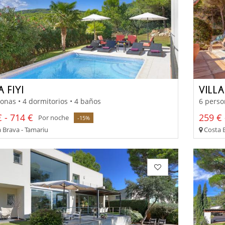
A FIYI
VILL
onas • 4 dormitorios • 4 baños
6 perso
 - 714 €
259 € 
Por noche
-15%
 Brava - Tamariu
Costa B