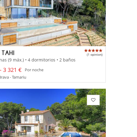
 TAHI
(1 opinion)
nas (9 máx.) • 4 dormitorios • 2 baños
- 3 321 €
Por noche
rava - Tamariu