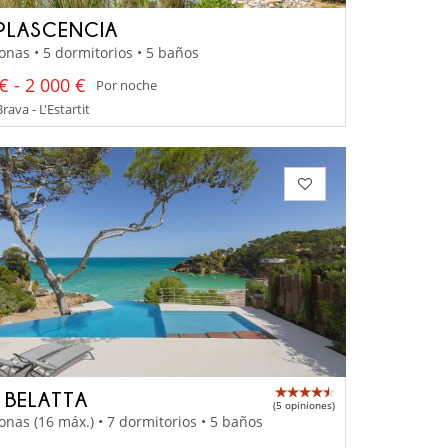
PLASCENCIA
onas • 5 dormitorios • 5 baños
€ - 2 000 €
Por noche
rava - L'Estartit
A BELATTA
(5 opiniones)
onas (16 máx.) • 7 dormitorios • 5 baños