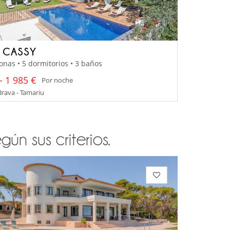
A CASSY
onas • 5 dormitorios • 3 baños
- 1 985 €
Por noche
rava - Tamariu
n sus criterios.