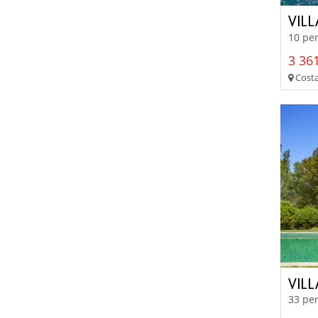
VIL
10 per
3 361
Costa
VIL
33 per