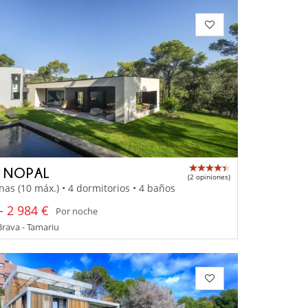
A NOPAL
(2 opiniones)
nas (10 máx.) • 4 dormitorios • 4 baños
- 2 984 €
Por noche
rava - Tamariu