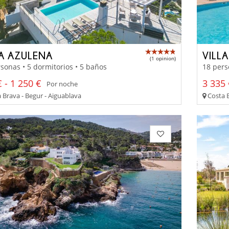
LA AZULENA
VILL
(1 opinion)
sonas • 5 dormitorios • 5 baños
18 pers
 - 1 250 €
3 335 
Por noche
 Brava - Begur - Aiguablava
Costa B