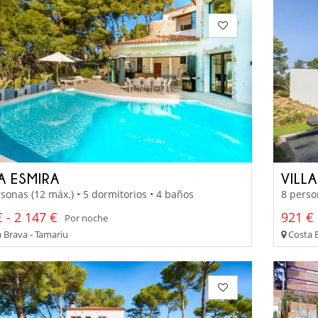
A ESMIRA
VILL
sonas (12 máx.) • 5 dormitorios • 4 baños
8 perso
 - 2 147 €
921 € 
Por noche
 Brava - Tamariu
Costa B