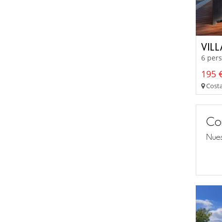
VIL
6 pers
195 €
Costa
Co
Nues