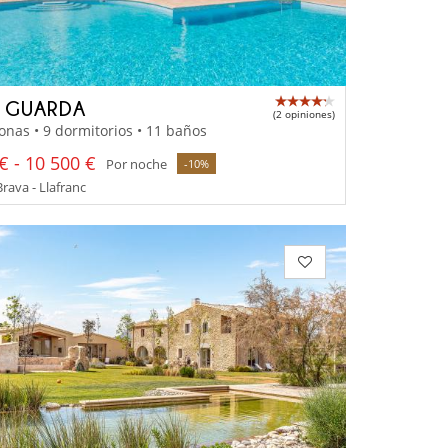
A GUARDA
(2 opiniones)
onas • 9 dormitorios • 11 baños
€ - 10 500 €
Por noche
-10%
rava - Llafranc