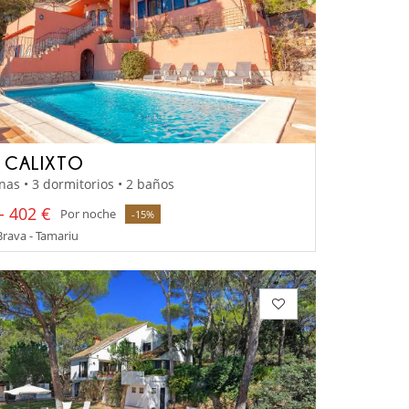
A CALIXTO
nas • 3 dormitorios • 2 baños
- 402 €
Por noche
-15%
rava - Tamariu