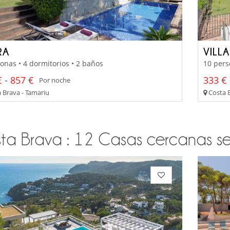
RA
VILL
onas • 4 dormitorios • 2 baños
10 pers
 - 857 €
333 € 
Por noche
 Brava - Tamariu
Costa B
ta Brava : 12 Casas cercanas segú