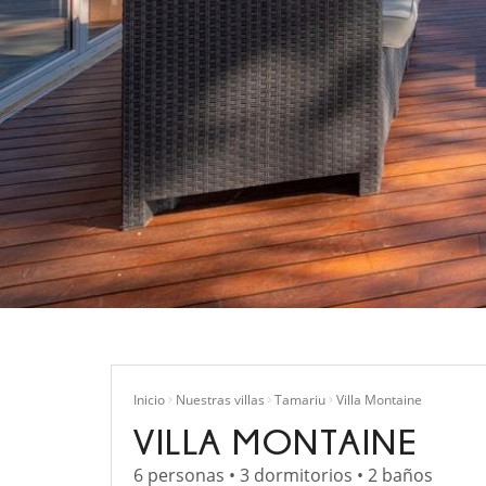
Inicio
Nuestras villas
Tamariu
Villa Montaine
VILLA MONTAINE
6 personas • 3 dormitorios • 2 baños