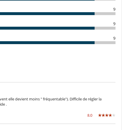
9
9
9
ent elle devient moins " fréquentable"). Difficile de régler la
de .
8.0