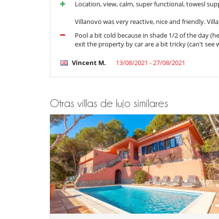
Location, view, calm, super functional, towesl supp
Villanovo was very reactive, nice and friendly. Vill
Pool a bit cold because in shade 1/2 of the day (
exit the property by car are a bit tricky (can't see
Vincent M.
13/08/2021 - 27/08/2021
Otras villas de lujo similares