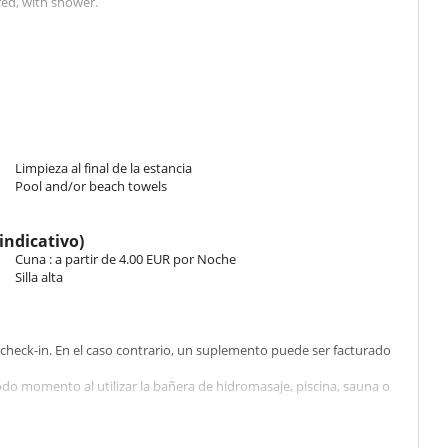
ed, with shower.
ed, with shower.
bunk bed
Limpieza al final de la estancia
Pool and/or beach towels
indicativo)
Cuna : a partir de 4.00 EUR por Noche
Silla alta
l check-in. En el caso contrario, un suplemento puede ser facturado
do momento al utilizar la bañera de hidromasaje, piscina, sauna o
acuerdo de Villanovo de antemano