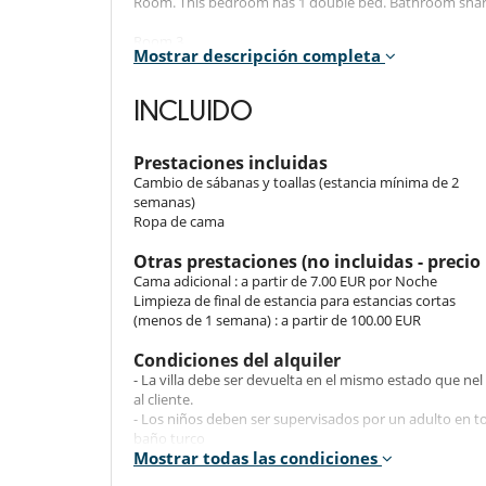
Room. This bedroom has 1 double bed. Bathroom shar
Room 3
Mostrar descripción completa
Room. This bedroom has 2 single beds. Bathroom shar
INCLUIDO
Indoors
2 bedrooms with double bed, 1 bedroom with 
Prestaciones incluidas
2 bathrooms
Cambio de sábanas y toallas (estancia mínima de 2
Fully equipped open-plan kitchen
semanas)
Large dining room
Ropa de cama
Air conditioning
Otras prestaciones (no incluidas - precio 
Cama adicional : a partir de 7.00 EUR por Noche
Outdoors
Limpieza de final de estancia para estancias cortas
Terrace with stunning sea views
(menos de 1 semana) : a partir de 100.00 EUR
Outdoor dining area
Swimming pool
Condiciones del alquiler
Garden furniture
- La villa debe ser devuelta en el mismo estado que ne
Sunbeds
al cliente.
Garage
- Los niños deben ser supervisados por un adulto en to
baño turco
Mostrar todas las condiciones
- Los niños son bienvenidos
- No es posible organizar eventos en este villa sin el 
Location