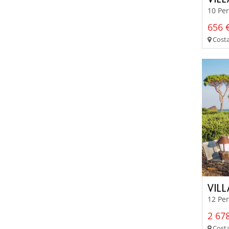
10 Per
656 €
Costa
VILL
12 Pe
2 678
Costa