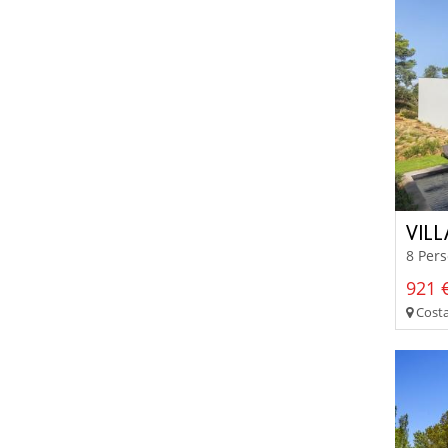
VIL
8 Pers
921 €
Costa