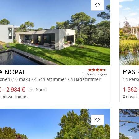
LA NOPAL
MAS 
(2 Bewertungen)
onen (10 max.) • 4 Schlafzimmer • 4 Badezimmer
14 Pers
 - 2 984 €
1 562 
pro Nacht
 Brava - Tamariu
Costa B