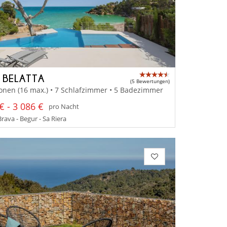
A BELATTA
(5 Bewertungen)
onen (16 max.) • 7 Schlafzimmer • 5 Badezimmer
€ - 3 086 €
pro Nacht
rava - Begur - Sa Riera