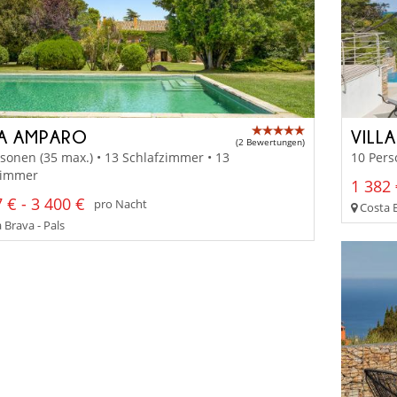
LA AMPARO
VILL
(2 Bewertungen)
sonen (35 max.) • 13 Schlafzimmer • 13
10 Pers
immer
1 382 
 € - 3 400 €
pro Nacht
Costa B
 Brava - Pals