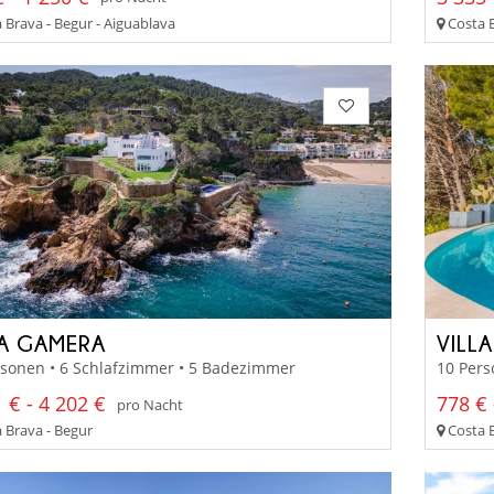
 Brava - Begur - Aiguablava
Costa B
LA GAMERA
VILL
rsonen • 6 Schlafzimmer • 5 Badezimmer
10 Pers
 € - 4 202 €
778 € 
pro Nacht
 Brava - Begur
Costa B