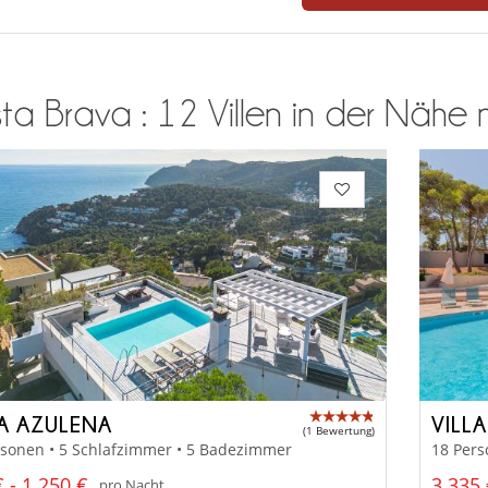
a Brava : 12 Villen in der Nähe na
LA AZULENA
VILL
(1 Bewertung)
rsonen • 5 Schlafzimmer • 5 Badezimmer
18 Pers
 - 1 250 €
3 335 
pro Nacht