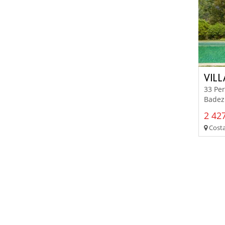
VIL
33 Per
Badez
2 427
Costa