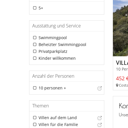
5+
Ausstattung und Service
Swimmingpool
Beheizter Swimmingpool
Privatparkplatz
Kinder willkommen
VIL
10 Pe
Anzahl der Personen
452 €
Costa
10 personen +
Kon
Themen
Unse
Villen auf dem Land
Villen für die Familie