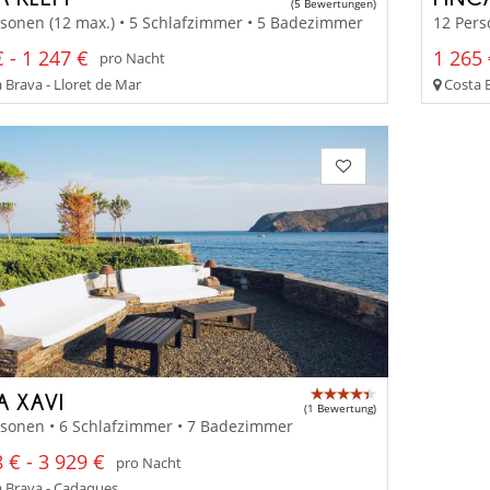
(5 Bewertungen)
sonen (12 max.) • 5 Schlafzimmer • 5 Badezimmer
12 Pers
 - 1 247 €
1 265 
pro Nacht
 Brava - Lloret de Mar
Costa 
A XAVI
(1 Bewertung)
rsonen • 6 Schlafzimmer • 7 Badezimmer
 € - 3 929 €
pro Nacht
 Brava - Cadaques