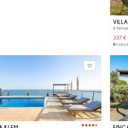
VILL
8 Perso
337 € 
Costa B
A KLEM
FINC