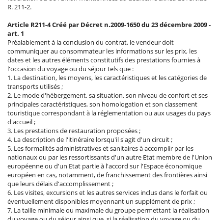
R. 211-2.
Article R211-4 Créé par Décret n.2009-1650 du 23 décembre 2009 -
art. 1
Préalablement à la conclusion du contrat, le vendeur doit
communiquer au consommateur les informations sur les prix, les
dates et les autres éléments constitutifs des prestations fournies à
l'occasion du voyage ou du séjour tels que :
1. La destination, les moyens, les caractéristiques et les catégories de
transports utilisés ;
2. Le mode d'hébergement, sa situation, son niveau de confort et ses
principales caractéristiques, son homologation et son classement
touristique correspondant à la réglementation ou aux usages du pays
d'accueil ;
3. Les prestations de restauration proposées ;
4. La description de l'itinéraire lorsqu'il s'agit d'un circuit ;
5. Les formalités administratives et sanitaires à accomplir par les
nationaux ou par les ressortissants d'un autre Etat membre de l'Union
européenne ou d'un Etat partie à l'accord sur l'Espace économique
européen en cas, notamment, de franchissement des frontières ainsi
que leurs délais d'accomplissement ;
6. Les visites, excursions et les autres services inclus dans le forfait ou
éventuellement disponibles moyennant un supplément de prix ;
7. La taille minimale ou maximale du groupe permettant la réalisation
du voyage ou du séjour ainsi que, si la réalisation du voyage ou du