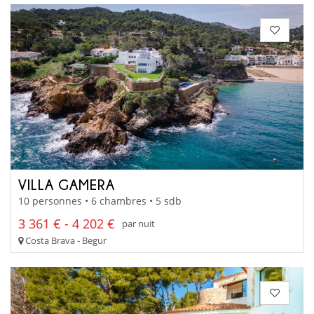
VILLA GAMERA
10 personnes • 6 chambres • 5 sdb
3 361 € - 4 202 €
par nuit
Costa Brava - Begur