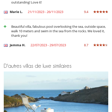
Double réfrigérateur
outstanding! Love it!
Extracteur de jus
Machine à café (capsule)
Marie L.
21/11/2023 - 26/11/2023
9.4
Plancha d'intérieur
Plaques à induction
Beautiful villa, fabulous pool overlooking the sea, outside space,
Enfants
walk 10 meters and swim in the sea from the rocks. We loved it,
Enfants bienvenus
thank you!
Equipement, installations, évènements
Jemma H.
22/07/2023 - 29/07/2023
8.7
Ascenseur
Loisirs, bien-être & activités sportives
Accès internet (wifi)
Bain nordique
D'autres villas de luxe similaires
Music speaker
Piscine extérieure
Programmes du cable ou satellite
TV
Pour votre confort et votre agrément
Cheminée
Garage ou place de parking privé