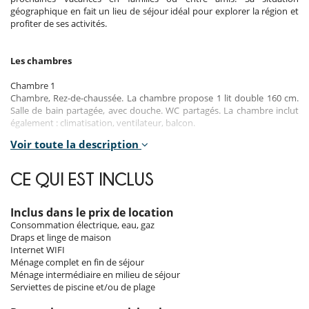
géographique en fait un lieu de séjour idéal pour explorer la région et
profiter de ses activités.
Les chambres
Chambre 1
Chambre, Rez-de-chaussée. La chambre propose 1 lit double 160 cm.
Salle de bain partagée, avec douche. WC partagés. La chambre inclut
également : climatisation, ventilateur, balcon.
Voir toute la description
Chambre 2
Chambre, 1er étage. La chambre propose 1 lit double 180 cm. Salle de
bain partagée, avec douche. WC partagés. La chambre inclut
CE QUI EST INCLUS
également : climatisation, ventilateur, balcon.
Chambre 3
Inclus dans le prix de location
Chambre, 1er étage. La chambre propose 2 lit simple. Salle de bain
Consommation électrique, eau, gaz
privée, avec 2 vasques, douche. WC dans la salle de bain. La chambre
Draps et linge de maison
inclut également : climatisation, ventilateur, balcon.
Internet WIFI
Ménage complet en fin de séjour
Chambre 4
Ménage intermédiaire en milieu de séjour
Chambre, 1er étage. La chambre propose 1 lit double 180 cm. Salle de
Serviettes de piscine et/ou de plage
bain privée, avec 2 vasques, douche. WC dans la salle de bain. La
chambre inclut également : climatisation, ventilateur, balcon.