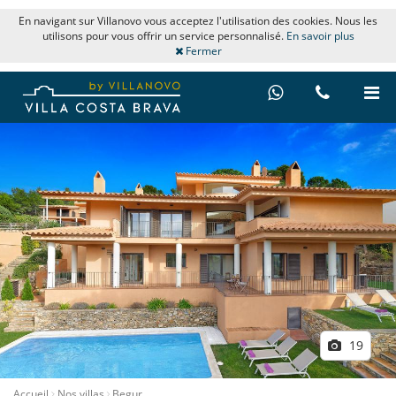
En navigant sur Villanovo vous acceptez l'utilisation des cookies. Nous les
utilisons pour vous offrir un service personnalisé.
En savoir plus
Fermer
19
Accueil
Nos villas
Begur