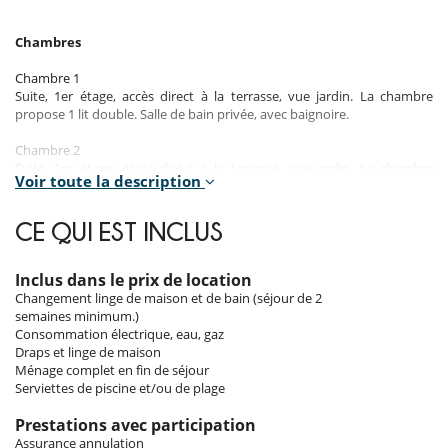
Chambres
Chambre 1
Suite, 1er étage, accès direct à la terrasse, vue jardin. La chambre
propose 1 lit double. Salle de bain privée, avec baignoire.
Chambre 2
Suite, 1er étage, accès direct à la terrasse, vue jardin. La chambre
Voir toute la description
propose 1 lit double. Salle de bain privée, avec baignoire.
Chambre 3
CE QUI EST INCLUS
Chambre, 1er étage, accès direct à la terrasse, vue jardin. La chambre
propose 2 lit simple.
Inclus dans le prix de location
Chambre 4
Changement linge de maison et de bain (séjour de 2
Chambre, 1er étage. La chambre propose 2 lit simple.
semaines minimum.)
Consommation électrique, eau, gaz
Chambre 5
Draps et linge de maison
Chambre, 1er étage. La chambre propose 1 canapé lit. Salle de bain
Ménage complet en fin de séjour
privée, avec douche.
Serviettes de piscine et/ou de plage
Prestations avec participation
Intérieurs
Assurance annulation